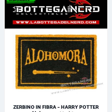
29,90€.
24,90€.
ZERBINO IN FIBRA – HARRY POTTER