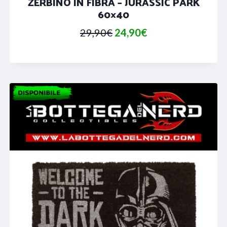
ZERBINO IN FIBRA – JURASSIC PARK
60×40
Il
Il
29,90
€
24,90
€
prezzo
prezzo
originale
attuale
era:
è:
29,90€.
24,90€.