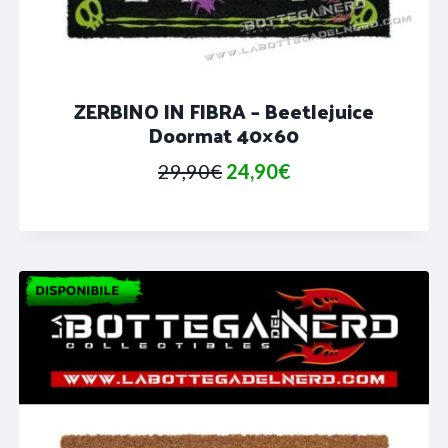
ZERBINO IN FIBRA – Beetlejuice
Doormat 40×60
Il
Il
29,90
€
24,90
€
prezzo
prezzo
originale
attuale
era:
è:
29,90€.
24,90€.