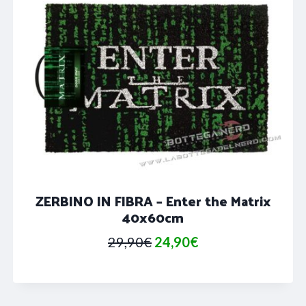
ZERBINO IN FIBRA – Enter the Matrix
40x60cm
Il
Il
29,90
€
24,90
€
prezzo
prezzo
originale
attuale