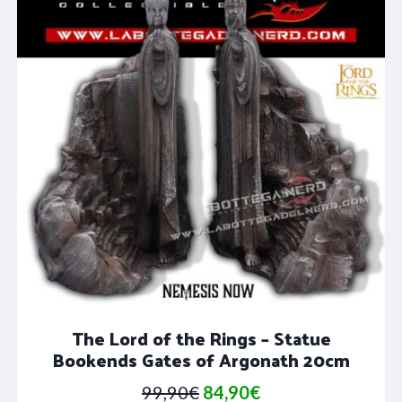
The Lord of the Rings – Statue
Bookends Gates of Argonath 20cm
Il
Il
99,90
€
84,90
€