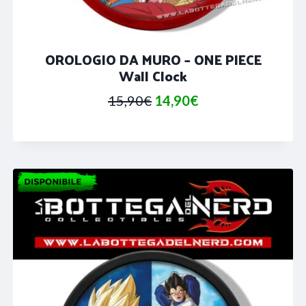
OROLOGIO DA MURO – ONE PIECE
Wall Clock
Il
Il
15,90
€
14,90
€
prezzo
prezzo
originale
attuale
era:
è:
15,90€.
14,90€.