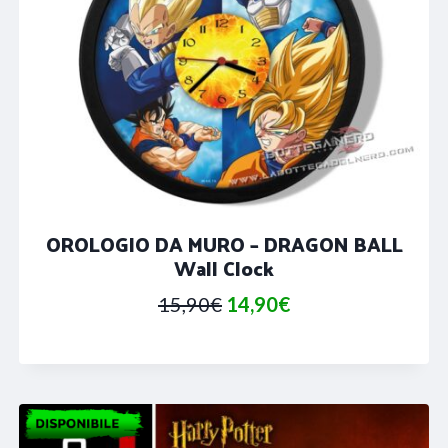
OROLOGIO DA MURO – DRAGON BALL
Wall Clock
Il
Il
15,90
€
14,90
€
prezzo
prezzo
originale
attuale
era:
è:
15,90€.
14,90€.