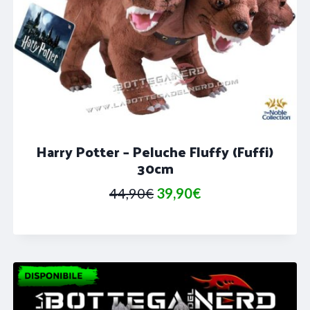
Harry Potter – Peluche Fluffy (Fuffi)
30cm
Il
Il
44,90
€
39,90
€
prezzo
prezzo
originale
attuale
era:
è:
44,90€.
39,90€.