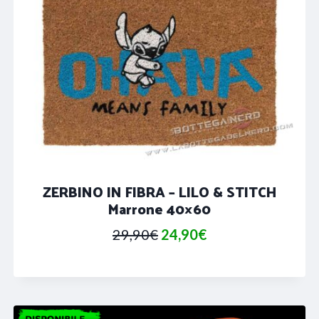
ZERBINO IN FIBRA – LILO & STITCH
Marrone 40×60
Il
Il
29,90
€
24,90
€
prezzo
prezzo
originale
attuale
era:
è: