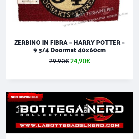
ZERBINO IN FIBRA – HARRY POTTER –
9 3/4 Doormat 40x60cm
Il
Il
29,90
€
24,90
€
prezzo
prezzo
originale
attuale
era:
è:
29,90€.
24,90€.