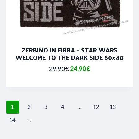
ZERBINO IN FIBRA – STAR WARS
WELCOME TO THE DARK SIDE 60×40
Il
Il
29,90
€
24,90
€
prezzo
prezzo
originale
attuale
era:
è:
1
2
3
4
…
12
13
29,90€.
24,90€.
14
→