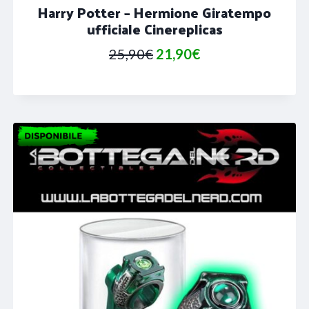
Harry Potter – Hermione Giratempo
ufficiale Cinereplicas
Il
Il
25,90
€
21,90
€
prezzo
prezzo
originale
attuale
era:
è:
25,90€.
21,90€.