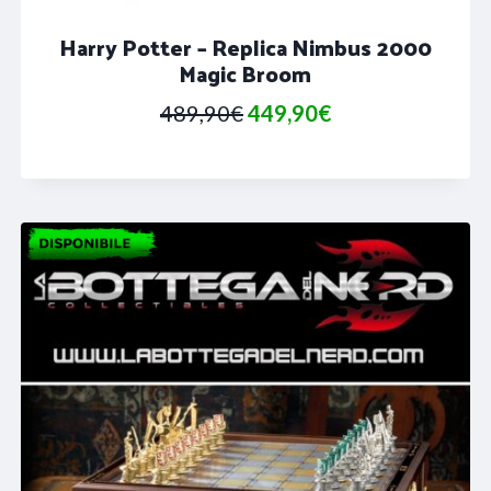
Harry Potter – Replica Nimbus 2000
Magic Broom
Il
Il
489,90
€
449,90
€
prezzo
prezzo
originale
attuale
era:
è:
489,90€.
449,90€.