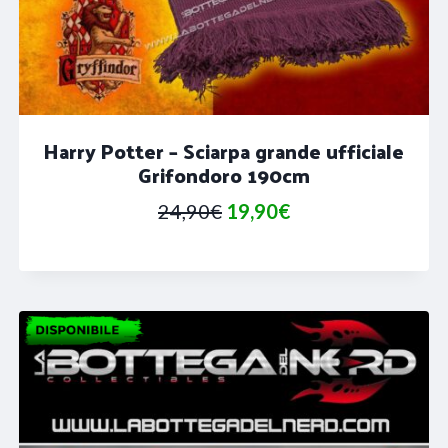
Harry Potter – Sciarpa grande ufficiale
Grifondoro 190cm
Il
Il
24,90
€
19,90
€
prezzo
prezzo
originale
attuale
era:
è:
24,90€.
19,90€.