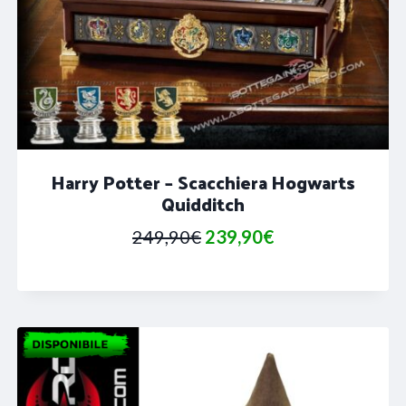
Harry Potter – Scacchiera Hogwarts
Quidditch
Il
Il
249,90
€
239,90
€
prezzo
prezzo
originale
attuale
era:
è:
249,90€.
239,90€.