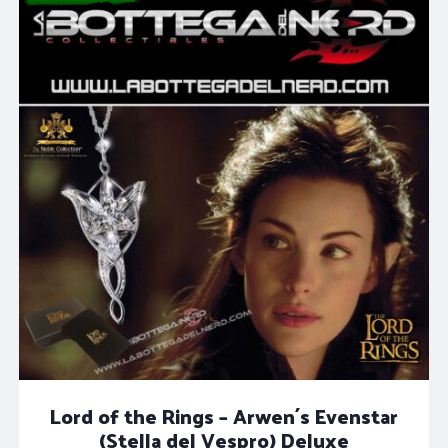
più
recente
Lord of the Rings – Arwen´s Evenstar
(Stella del Vespro) Deluxe