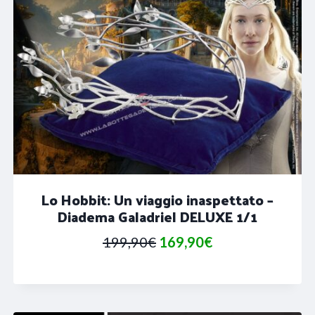
Lo Hobbit: Un viaggio inaspettato –
Diadema Galadriel DELUXE 1/1
Il
Il
199,90
€
169,90
€
prezzo
prezzo
originale
attuale
era:
è: