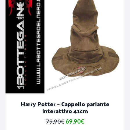
Harry Potter – Cappello parlante
interattivo 41cm
Il
Il
79,90
€
69,90
€