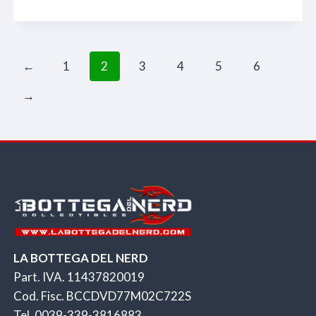
prezzo
prezzo
originale
attuale
era:
è:
←
1
2
3
4
5
6
79,90€.
69,90€.
→
LA BOTTEGA DEL NERD
Part. IVA. 11437820019
Cod. Fisc. BCCDVD77M02C722S
Tel. 0039-339-3816883