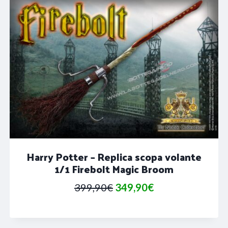
Harry Potter – Replica scopa volante
1/1 Firebolt Magic Broom
Il
Il
399,90
€
349,90
€
prezzo
prezzo
originale
attuale