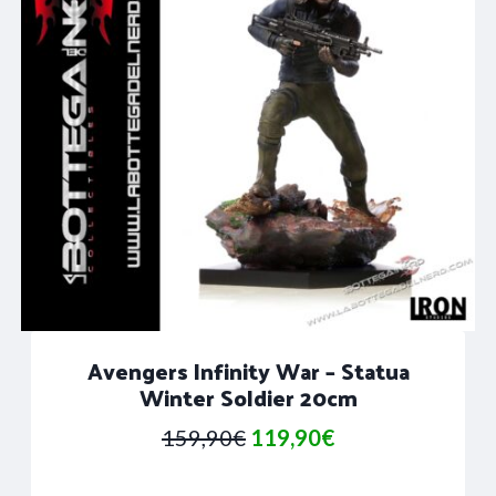
Avengers Infinity War – Statua
Winter Soldier 20cm
Il
Il
159,90
€
119,90
€
prezzo
prezzo