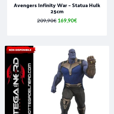
Avengers Infinity War – Statua Hulk
25cm
Il
Il
209,90
€
169,90
€
prezzo
prezzo
originale
attuale
era:
è:
209,90€.
169,90€.