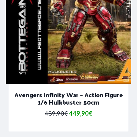
Avengers Infinity War – Action Figure
1/6 Hulkbuster 50cm
Il
Il
489,90
€
449,90
€
prezzo
prezzo
originale
attuale