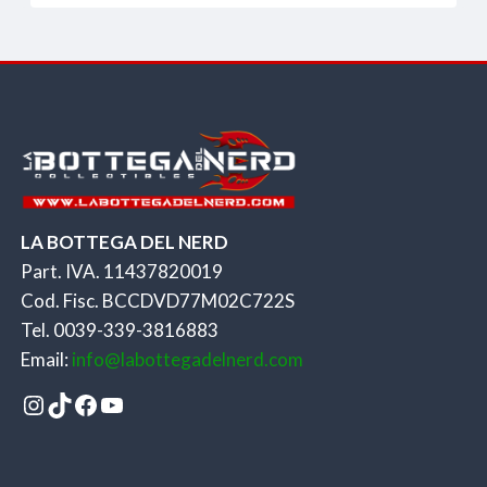
originale
attuale
era:
è:
159,90€.
119,90€.
LA BOTTEGA DEL NERD
Part. IVA. 11437820019
Cod. Fisc. BCCDVD77M02C722S
Tel. 0039-339-3816883
Email:
info@labottegadelnerd.com
Instagram
TikTok
Facebook
YouTube