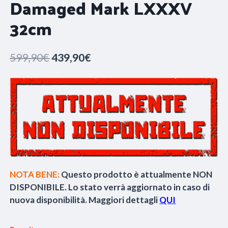
Damaged Mark LXXXV
32cm
Il
Il
599,90
€
439,90
€
prezzo
prezzo
originale
attuale
era:
è:
599,90€.
439,90€.
NOTA BENE:
Questo prodotto è attualmente NON
DISPONIBILE. Lo stato verrà aggiornato in caso di
nuova disponibilità. Maggiori dettagli
QUI