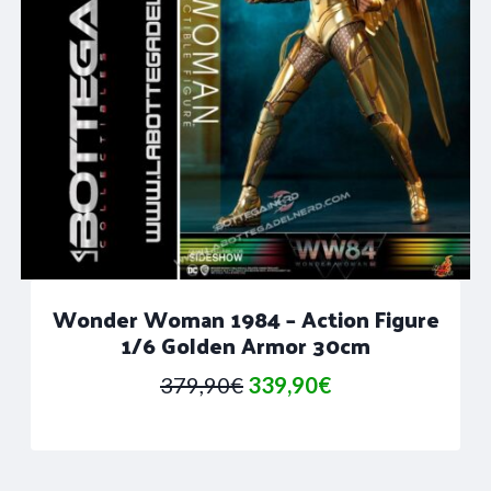
Wonder Woman 1984 – Action Figure
1/6 Golden Armor 30cm
Il
Il
379,90
€
339,90
€
prezzo
prezzo
originale
attuale
era:
è: