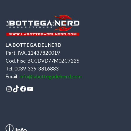
139,90€.
104,90€.
LA BOTTEGA DEL NERD
Part. IVA. 11437820019
Cod. Fisc. BCCDVD77M02C722S
Tel. 0039-339-3816883
Email:
info@labottegadelnerd.com
Instagram
TikTok
Facebook
YouTube