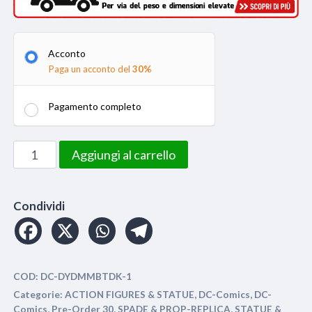
Acconto
Paga un acconto del
30%
Pagamento completo
DC
Aggiungi al carrello
-
The
Dark
Condividi
Knight
Batman
Life
COD:
DC-DYDMMBTDK-1
Size
Categorie:
ACTION FIGURES & STATUE
,
DC-Comics
,
DC-
Statue
Comics
,
Pre-Order 30
,
SPADE & PROP-REPLICA
,
STATUE &