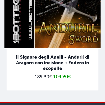
Il Signore degli Anelli – Anduril di
Aragorn con incisione + Fodero in
ecopelle
Il
Il
139,90
€
104,90
€
prezzo
prezzo
originale
attuale
era:
è: