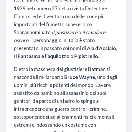
DC Comics. Fece il suo esordio nel maggio
1939 nel numero 27 della rivista Detective
Comics, ed è diventato una delle icone più
importanti del fumetto supereroico.
Soprannominato
Il giustiziere
o
il cavaliere
oscuro
, il personaggio in Italia è stato
presentato in passato coi nomi di
Ala d’Acciaio
,
Il Fantasma e l’aquilotto
o
Pipistrello
.
Dietro la maschera del giustiziere Batman si
nasconde il miliardario
Bruce Wayne
, uno degli
uomini più ricchi e potenti del mondo. L’avere
assistito da bambino all’assassinio dei suoi
genitori da parte di un ladro lo spinge a
intraprendere una guerra contro il crimine,
sottoponendosi ad allenamenti fisici e mentali
estremi e indossando un costume con