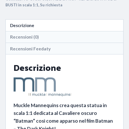
(Dimensioni
BUSTI in scala 1:1
,
Su richiesta
reali)
189cm
Descrizione
quantità
Recensioni (0)
Recensioni Feedaty
Descrizione
Muckle Mannequins crea questa statua in
scala 1:1 dedicata al Cavaliere oscuro
“Batman” così come apparso nel film Batman
– The Dark Knight!