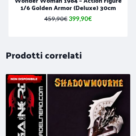
Wonder Woman 1984 – Action Figure
1/6 Golden Armor (Deluxe) 30cm
Il
Il
459,90
€
399,90
€
prezzo
prezzo
originale
attuale
era:
è:
Prodotti correlati
459,90€.
399,90€.