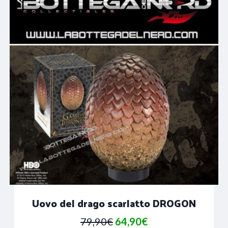
Uovo del drago scarlatto DROGON
Il
Il
79,90
€
64,90
€