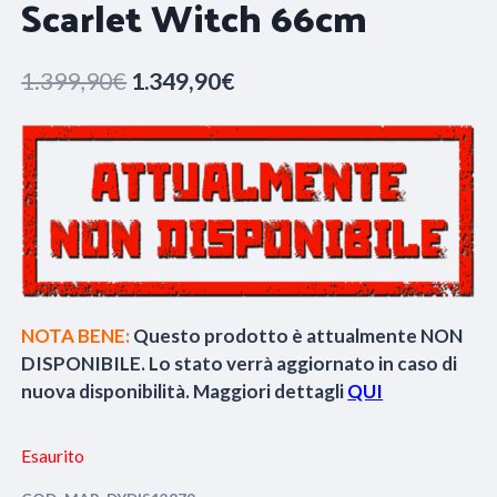
Scarlet Witch 66cm
Il
Il
1.399,90
€
1.349,90
€
prezzo
prezzo
originale
attuale
era:
è:
1.399,90€.
1.349,90€.
NOTA BENE:
Questo prodotto è attualmente NON
DISPONIBILE. Lo stato verrà aggiornato in caso di
nuova disponibilità. Maggiori dettagli
QUI
Esaurito