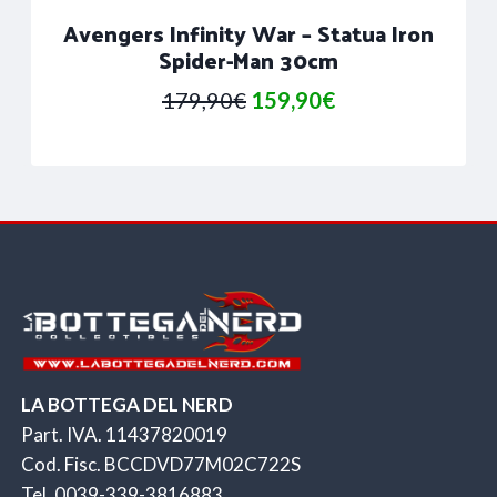
Avengers Infinity War – Statua Iron
Spider-Man 30cm
Il
Il
179,90
€
159,90
€
prezzo
prezzo
originale
attuale
era:
è:
179,90€.
159,90€.
LA BOTTEGA DEL NERD
Part. IVA. 11437820019
Cod. Fisc. BCCDVD77M02C722S
Tel. 0039-339-3816883