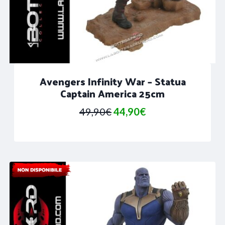
Avengers Infinity War – Statua
Captain America 25cm
Il
Il
49,90
€
44,90
€
prezzo
prezzo
originale
attuale
era:
è:
49,90€.
44,90€.