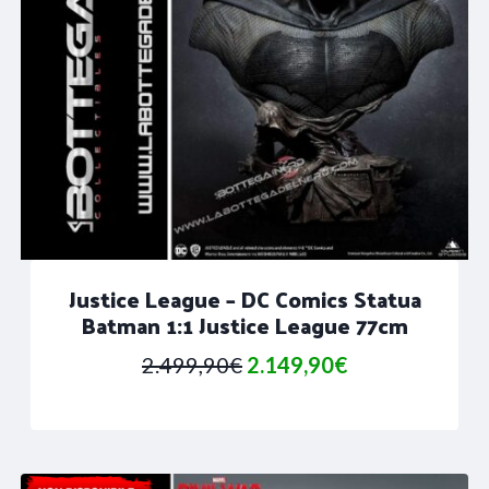
Justice League – DC Comics Statua
Batman 1:1 Justice League 77cm
Il
Il
2.499,90
€
2.149,90
€
prezzo
prezzo
originale
attuale
era:
è: