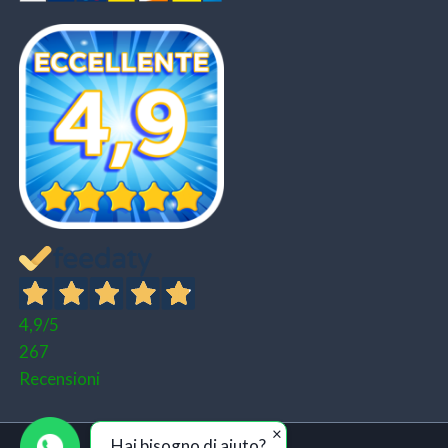
4,9
/5
267
Recensioni
×
Hai bisogno di aiuto?