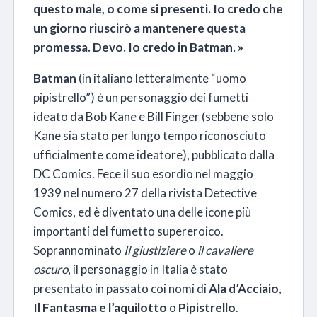
questo male, o come si presenti. Io credo che
un giorno riuscirò a mantenere questa
promessa. Devo. Io credo in Batman. »
Batman
(in italiano letteralmente “uomo
pipistrello”) è un personaggio dei fumetti
ideato da Bob Kane e Bill Finger
(sebbene solo
Kane sia stato per lungo tempo riconosciuto
ufficialmente come ideatore), pubblicato dalla
DC Comics. Fece il suo esordio nel maggio
1939 nel numero 27 della rivista Detective
Comics, ed è diventato una delle icone più
importanti del fumetto supereroico.
Soprannominato
Il giustiziere
o
il cavaliere
oscuro
, il personaggio in Italia è stato
presentato in passato coi nomi di
Ala d’Acciaio
,
Il Fantasma e l’aquilotto
o
Pipistrello
.