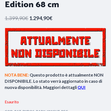
Edition 68 cm
Il
Il
1.399,90
€
1.294,90
€
prezzo
prezzo
originale
attuale
era:
è:
1.399,90€.
1.294,90€.
NOTA BENE:
Questo prodotto è attualmente NON
DISPONIBILE. Lo stato verrà aggiornato in caso di
nuova disponibilità. Maggiori dettagli
QUI
Esaurito