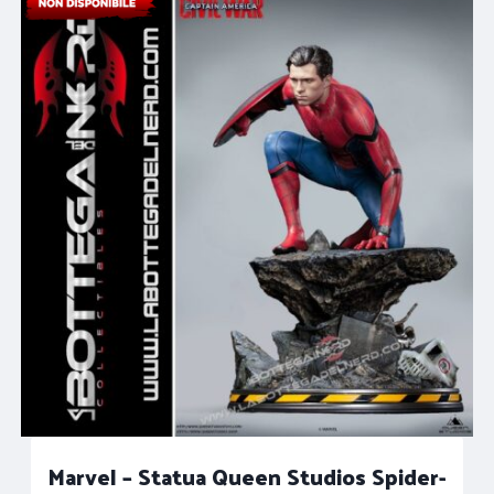
2.499,90€.
2.149,90€.
Marvel – Statua Queen Studios Spider-