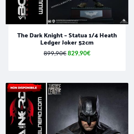
The Dark Knight – Statua 1/4 Heath
Ledger Joker 52cm
Il
Il
899,90
€
829,90
€
prezzo
prezzo
originale
attuale
era:
è:
899,90€.
829,90€.