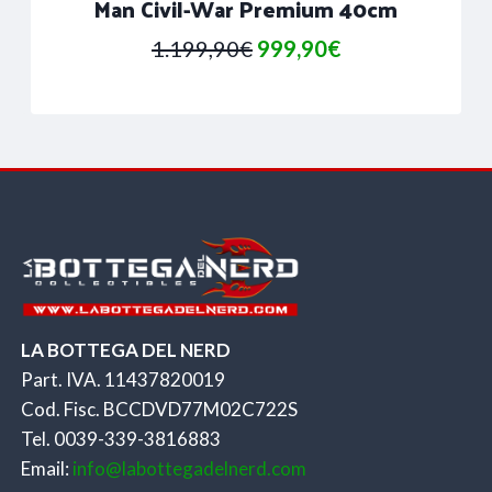
Man Civil-War Premium 40cm
Il
Il
1.199,90
€
999,90
€
prezzo
prezzo
originale
attuale
era:
è:
1.199,90€.
999,90€.
LA BOTTEGA DEL NERD
Part. IVA. 11437820019
Cod. Fisc. BCCDVD77M02C722S
Tel. 0039-339-3816883
Email:
info@labottegadelnerd.com