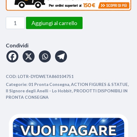
Lord
Aggiungi al carrello
of
the
Rings
Condividi
-
Mini
Statue
COD:
LOTR-DYDWETA860104751
Aragorn
Categorie:
01 Pronta Consegna
,
ACTION FIGURES & STATUE
,
20cm
Il Signore degli Anelli - Lo Hobbit
,
PRODOTTI DISPONIBILI IN
quantità
PRONTA CONSEGNA