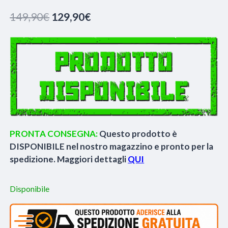
Il
Il
149,90
€
129,90
€
prezzo
prezzo
originale
attuale
era:
è:
149,90€.
129,90€.
PRONTA CONSEGNA:
Questo prodotto è
DISPONIBILE nel nostro magazzino e pronto per la
spedizione. Maggiori dettagli
QUI
Disponibile