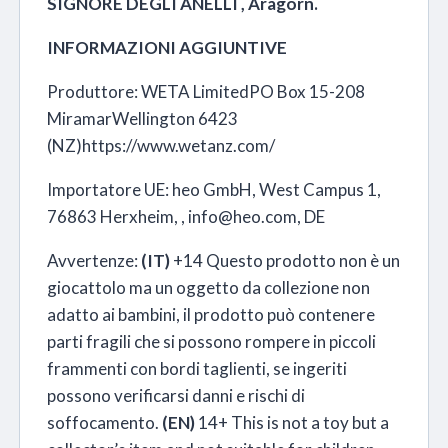
SIGNORE DEGLI ANELLI , Aragorn.
INFORMAZIONI AGGIUNTIVE
Produttore:
WETA Limited
PO Box 15-208
Miramar
Wellington 6423
(NZ)
https://www.wetanz.com/
Importatore UE: heo GmbH, West Campus 1,
76863 Herxheim, , info@heo.com, DE
Avvertenze:
(IT)
+14 Questo prodotto non è un
giocattolo ma un oggetto da collezione non
adatto ai bambini, il prodotto può contenere
parti fragili che si possono rompere in piccoli
frammenti con bordi taglienti, se ingeriti
possono verificarsi danni e rischi di
soffocamento.
(EN)
14+ This is not a toy but a