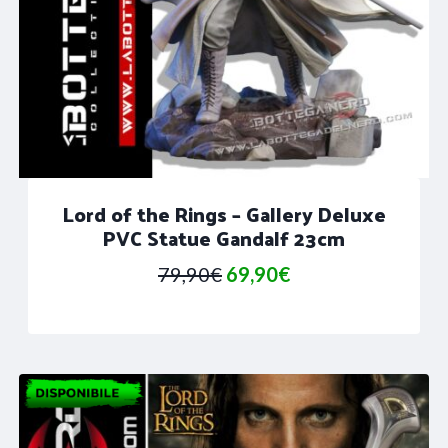
Lord of the Rings – Gallery Deluxe
PVC Statue Gandalf 23cm
Il
Il
79,90
€
69,90
€
prezzo
prezzo
originale
attuale
era:
è:
79,90€.
69,90€.